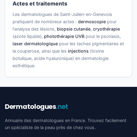
Actes et traitements
Les dermatologues de Saint-Julien-en-Genevois
pratiquent de nombreux actes :
dermoscopie
pour
l'analyse des lésions,
biopsie cutanée
,
cryothérapie
(azote liquide),
photothérapie UVB
pour le psoriasis,
laser dermatologique
pour les taches pigmentaires et
la couperose, ainsi que les
injections
(toxine
botulique, acide hyaluronique) en dermatologie
esthétique.
Dermatologues
.net
Annuaire des dermatologues en France. Trouvez facilement
un spécialiste de la peau près de chez vous.