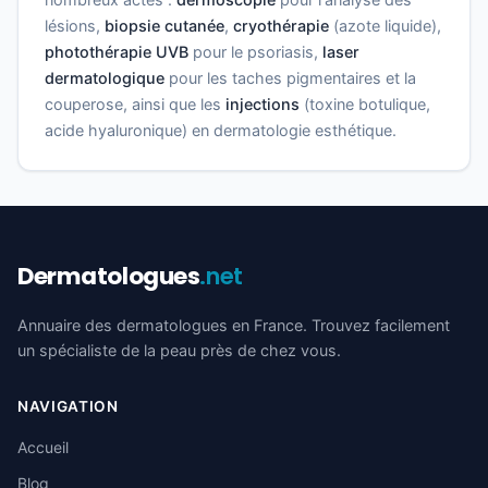
lésions,
biopsie cutanée
,
cryothérapie
(azote liquide),
photothérapie UVB
pour le psoriasis,
laser
dermatologique
pour les taches pigmentaires et la
couperose, ainsi que les
injections
(toxine botulique,
acide hyaluronique) en dermatologie esthétique.
Dermatologues
.net
Annuaire des dermatologues en France. Trouvez facilement
un spécialiste de la peau près de chez vous.
NAVIGATION
Accueil
Blog