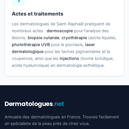
Actes et traitements
Les dermatologues de Saint-Raphaël pratiquent de
nombreux actes :
dermoscopie
pour l'analyse des
lésions,
biopsie cutanée
,
cryothérapie
(azote liquide),
photothérapie UVB
pour le psoriasis,
laser
dermatologique
pour les taches pigmentaires et la
couperose, ainsi que les
injections
(toxine botulique,
acide hyaluronique) en dermatologie esthétique.
Dermatologues
.net
Annuaire des dermatologues en France. Trouvez facilement
un spécialiste de la peau près de chez vous.