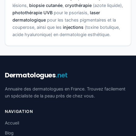
lésions,
biopsie cutanée
,
cryothérapie
(azote liquide),
photothérapie UVB
pour le psoriasis,
laser
dermatologique
pour les taches pigmentaires et la
couperose, ainsi que les
injections
(toxine botulique,
acide hyaluronique) en dermatologie esthétique.
Dermatologues
.net
Annuaire des dermatologues en France. Trouvez facilement
un spécialiste de la peau près de chez vous.
NAVIGATION
Accueil
Blog