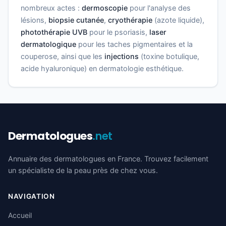
nombreux actes :
dermoscopie
pour l'analyse des
lésions,
biopsie cutanée
,
cryothérapie
(azote liquide),
photothérapie UVB
pour le psoriasis,
laser
dermatologique
pour les taches pigmentaires et la
couperose, ainsi que les
injections
(toxine botulique,
acide hyaluronique) en dermatologie esthétique.
Dermatologues
.net
Annuaire des dermatologues en France. Trouvez facilement
un spécialiste de la peau près de chez vous.
NAVIGATION
Accueil