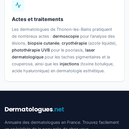
Actes et traitements
Les dermatologues de Thonon-les-Bains pratiquent
de nombreux actes :
dermoscopie
pour l'analyse des
lésions,
biopsie cutanée
,
cryothérapie
(azote liquide),
photothérapie UVB
pour le psoriasis,
laser
dermatologique
pour les taches pigmentaires et la
couperose, ainsi que les
injections
(toxine botulique,
acide hyaluronique) en dermatologie esthétique.
Dermatologues
.net
Annuaire des dermatologues en France. Trouvez facilement
un spécialiste de la peau près de chez vous.