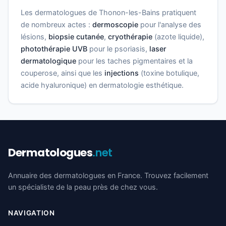
Les dermatologues de Thonon-les-Bains pratiquent
de nombreux actes :
dermoscopie
pour l'analyse des
lésions,
biopsie cutanée
,
cryothérapie
(azote liquide),
photothérapie UVB
pour le psoriasis,
laser
dermatologique
pour les taches pigmentaires et la
couperose, ainsi que les
injections
(toxine botulique,
acide hyaluronique) en dermatologie esthétique.
Dermatologues
.net
Annuaire des dermatologues en France. Trouvez facilement
un spécialiste de la peau près de chez vous.
NAVIGATION