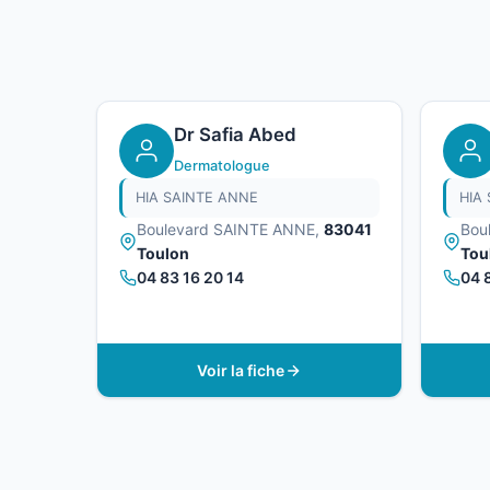
Dr Safia Abed
Dermatologue
HIA SAINTE ANNE
HIA
Boulevard SAINTE ANNE,
83041
Bou
Toulon
Tou
04 83 16 20 14
04 
Voir la fiche