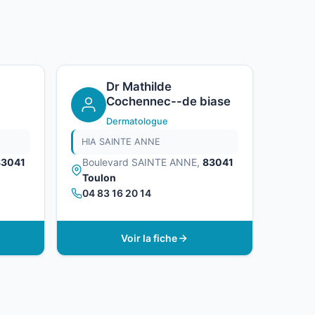
Dr Mathilde
Cochennec--de biase
Dermatologue
HIA SAINTE ANNE
83041
Boulevard SAINTE ANNE,
83041
Toulon
04 83 16 20 14
Voir la fiche