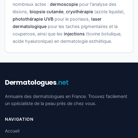
nombreux actes :
dermoscopie
pour l'analyse des
lésions,
biopsie cutanée
,
cryothérapie
(azote liquide),
photothérapie UVB
pour le psoriasis,
laser
dermatologique
pour les taches pigmentaires et la
couperose, ainsi que les
injections
(toxine botulique,
acide hyaluronique) en dermatologie esthétique.
Dermatologues
.net
Annuaire des dermatologues en France. Trouvez facilement
un spécialiste de la peau près de chez vous.
NAVIGATION
Accueil