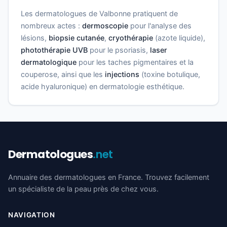
Les dermatologues de Valbonne pratiquent de
nombreux actes :
dermoscopie
pour l'analyse des
lésions,
biopsie cutanée
,
cryothérapie
(azote liquide),
photothérapie UVB
pour le psoriasis,
laser
dermatologique
pour les taches pigmentaires et la
couperose, ainsi que les
injections
(toxine botulique,
acide hyaluronique) en dermatologie esthétique.
Dermatologues
.net
Annuaire des dermatologues en France. Trouvez facilement
un spécialiste de la peau près de chez vous.
NAVIGATION