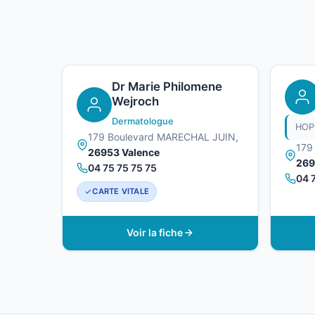
Dr Marie Philomene
Wejroch
Dermatologue
179 Boulevard MARECHAL JUIN,
179
26953 Valence
269
04 75 75 75 75
04 
CARTE VITALE
Voir la fiche