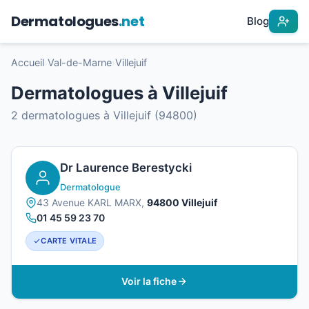
Dermatologues
.net
Blog
Accueil
›
Val-de-Marne
›
Villejuif
Dermatologues à Villejuif
2 dermatologues à Villejuif (94800)
Dr Laurence Berestycki
Dermatologue
43 Avenue KARL MARX,
94800 Villejuif
01 45 59 23 70
CARTE VITALE
Voir la fiche