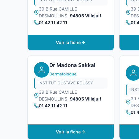
39 B Rue CAMILLE
39 
DESMOULINS,
94805 Villejuif
DE
01 42 11 42 11
01 4
Voir la fiche
Dr Madona Sakkal
Dermatologue
INSTITUT GUSTAVE ROUSSY
INS
39 B Rue CAMILLE
39 
DESMOULINS,
94805 Villejuif
DE
01 42 11 42 11
01 4
Voir la fiche