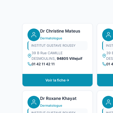
Dr Christine Mateus
Dermatologue
INSTITUT GUSTAVE ROUSSY
INS
39 B Rue CAMILLE
39 
DESMOULINS,
94805 Villejuif
DE
01 42 11 42 11
01 4
Voir la fiche
Dr Roxane Khayat
Dermatologue
INSTITUT GUSTAVE ROUSSY
INS