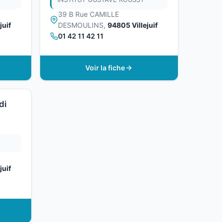
39 B Rue CAMILLE
juif
DESMOULINS,
94805 Villejuif
01 42 11 42 11
Voir la fiche
di
juif