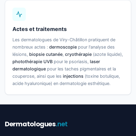
Actes et traitements
Les dermatologues de Viry-Châtillon pratiquent de
nombreux actes :
dermoscopie
pour l'analyse des
lésions,
biopsie cutanée
,
cryothérapie
(azote liquide),
photothérapie UVB
pour le psoriasis,
laser
dermatologique
pour les taches pigmentaires et la
couperose, ainsi que les
injections
(toxine botulique,
acide hyaluronique) en dermatologie esthétique.
Dermatologues
.net