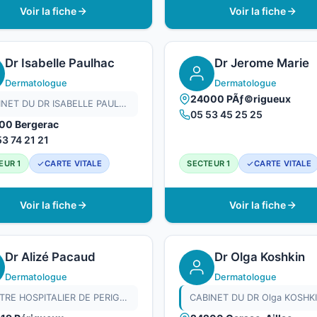
Voir la fiche
Voir la fiche
Dr Isabelle Paulhac
Dr Jerome Marie
Dermatologue
Dermatologue
24000 PÃƒ©rigueux
CABINET DU DR ISABELLE PAULHAC
05 53 45 25 25
00 Bergerac
53 74 21 21
EUR 1
CARTE VITALE
SECTEUR 1
CARTE VITALE
Voir la fiche
Voir la fiche
Dr Alizé Pacaud
Dr Olga Koshkin
Dermatologue
Dermatologue
CENTRE HOSPITALIER DE PERIGUEUX
CABINET DU DR Olga KOSHK