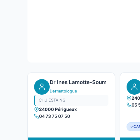
Dr Ines Lamotte-Soum
Dermatologue
240
CHU ESTAING
05 
24000 Périgueux
04 73 75 07 50
CAR