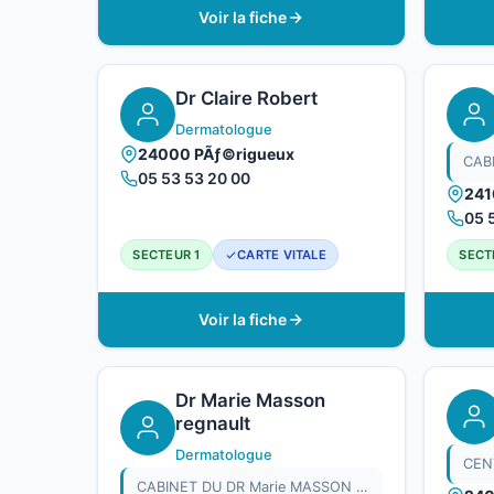
Voir la fiche
Dr Claire Robert
Dermatologue
24000 PÃƒ©rigueux
05 53 53 20 00
241
05 
SECTEUR 1
CARTE VITALE
SECT
Voir la fiche
Dr Marie Masson
regnault
Dermatologue
CABINET DU DR Marie MASSON REGNAULT