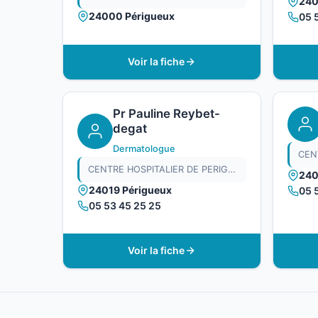
240
24000 Périgueux
05 
Voir la fiche
Pr Pauline Reybet-
degat
Dermatologue
CENTRE HOSPITALIER DE PERIGUEUX
240
24019 Périgueux
05 
05 53 45 25 25
Voir la fiche