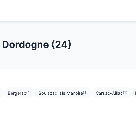
 Dordogne (24)
Bergerac
Boulazac Isle Manoire
Carsac-Aillac
(1)
(1)
(1)