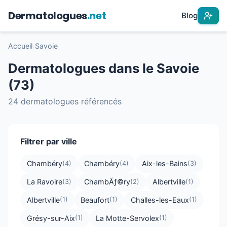
Dermatologues
.net
Blog
Accueil
›
Savoie
Dermatologues dans le Savoie
(73)
24 dermatologues référencés
Filtrer par ville
Chambéry
Chambéry
Aix-les-Bains
(4)
(4)
(3)
La Ravoire
ChambÃƒ©ry
Albertville
(3)
(2)
(1)
Albertville
Beaufort
Challes-les-Eaux
(1)
(1)
(1)
Grésy-sur-Aix
La Motte-Servolex
(1)
(1)