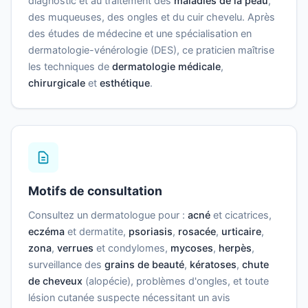
diagnostic et au traitement des
maladies de la peau
,
des muqueuses, des ongles et du cuir chevelu. Après
des études de médecine et une spécialisation en
dermatologie-vénérologie (DES), ce praticien maîtrise
les techniques de
dermatologie médicale
,
chirurgicale
et
esthétique
.
Motifs de consultation
Consultez un dermatologue pour :
acné
et cicatrices,
eczéma
et dermatite,
psoriasis
,
rosacée
,
urticaire
,
zona
,
verrues
et condylomes,
mycoses
,
herpès
,
surveillance des
grains de beauté
,
kératoses
,
chute
de cheveux
(alopécie), problèmes d'ongles, et toute
lésion cutanée suspecte nécessitant un avis