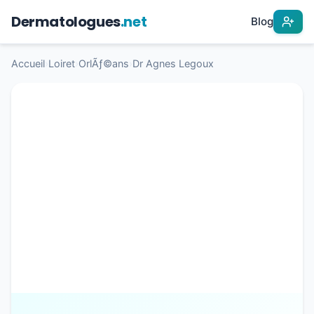
Dermatologues
.net
Blog
Accueil
›
Loiret
›
OrlÃƒ©ans
›
Dr Agnes Legoux