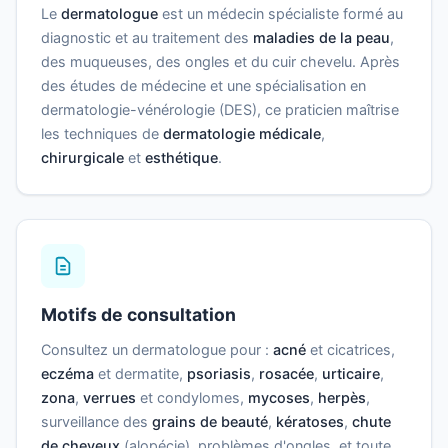
Le
dermatologue
est un médecin spécialiste formé au
diagnostic et au traitement des
maladies de la peau
,
des muqueuses, des ongles et du cuir chevelu. Après
des études de médecine et une spécialisation en
dermatologie-vénérologie (DES), ce praticien maîtrise
les techniques de
dermatologie médicale
,
chirurgicale
et
esthétique
.
Motifs de consultation
Consultez un dermatologue pour :
acné
et cicatrices,
eczéma
et dermatite,
psoriasis
,
rosacée
,
urticaire
,
zona
,
verrues
et condylomes,
mycoses
,
herpès
,
surveillance des
grains de beauté
,
kératoses
,
chute
de cheveux
(alopécie), problèmes d'ongles, et toute