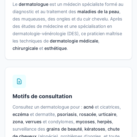
Le
dermatologue
est un médecin spécialiste formé au
diagnostic et au traitement des
maladies de la peau
,
des muqueuses, des ongles et du cuir chevelu. Après
des études de médecine et une spécialisation en
dermatologie-vénérologie (DES), ce praticien maîtrise
les techniques de
dermatologie médicale
,
chirurgicale
et
esthétique
.
Motifs de consultation
Consultez un dermatologue pour :
acné
et cicatrices,
eczéma
et dermatite,
psoriasis
,
rosacée
,
urticaire
,
zona
,
verrues
et condylomes,
mycoses
,
herpès
,
surveillance des
grains de beauté
,
kératoses
,
chute
de cheveux
(alopécie), problèmes d'ongles, et toute