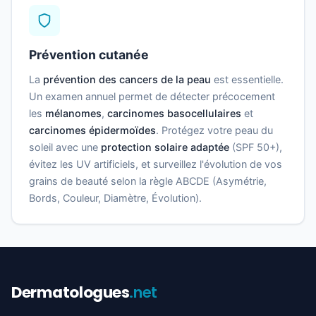
Prévention cutanée
La
prévention des cancers de la peau
est essentielle.
Un examen annuel permet de détecter précocement
les
mélanomes
,
carcinomes basocellulaires
et
carcinomes épidermoïdes
. Protégez votre peau du
soleil avec une
protection solaire adaptée
(SPF 50+),
évitez les UV artificiels, et surveillez l'évolution de vos
grains de beauté selon la règle ABCDE (Asymétrie,
Bords, Couleur, Diamètre, Évolution).
Dermatologues
.net