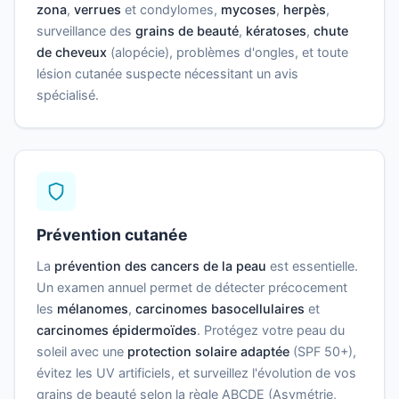
zona
,
verrues
et condylomes,
mycoses
,
herpès
,
surveillance des
grains de beauté
,
kératoses
,
chute
de cheveux
(alopécie), problèmes d'ongles, et toute
lésion cutanée suspecte nécessitant un avis
spécialisé.
Prévention cutanée
La
prévention des cancers de la peau
est essentielle.
Un examen annuel permet de détecter précocement
les
mélanomes
,
carcinomes basocellulaires
et
carcinomes épidermoïdes
. Protégez votre peau du
soleil avec une
protection solaire adaptée
(SPF 50+),
évitez les UV artificiels, et surveillez l'évolution de vos
grains de beauté selon la règle ABCDE (Asymétrie,