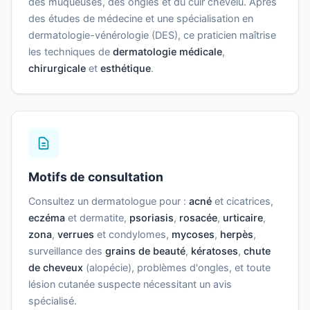
des muqueuses, des ongles et du cuir chevelu. Après
des études de médecine et une spécialisation en
dermatologie-vénérologie (DES), ce praticien maîtrise
les techniques de
dermatologie médicale
,
chirurgicale
et
esthétique
.
Motifs de consultation
Consultez un dermatologue pour :
acné
et cicatrices,
eczéma
et dermatite,
psoriasis
,
rosacée
,
urticaire
,
zona
,
verrues
et condylomes,
mycoses
,
herpès
,
surveillance des
grains de beauté
,
kératoses
,
chute
de cheveux
(alopécie), problèmes d'ongles, et toute
lésion cutanée suspecte nécessitant un avis
spécialisé.