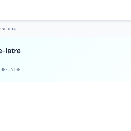
bre-latre
e-latre
BRE-LATRE