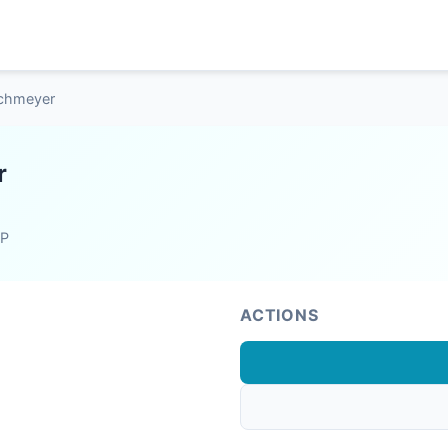
achmeyer
r
HP
ACTIONS