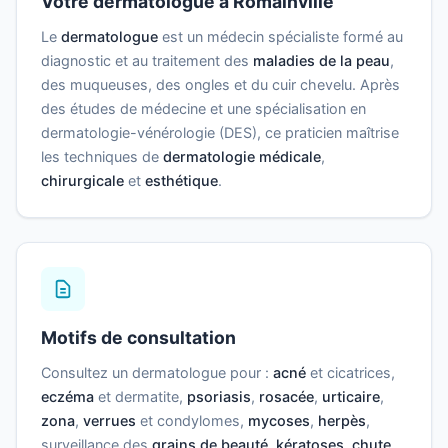
Votre dermatologue à Romainville
Le
dermatologue
est un médecin spécialiste formé au
diagnostic et au traitement des
maladies de la peau
,
des muqueuses, des ongles et du cuir chevelu. Après
des études de médecine et une spécialisation en
dermatologie-vénérologie (DES), ce praticien maîtrise
les techniques de
dermatologie médicale
,
chirurgicale
et
esthétique
.
Motifs de consultation
Consultez un dermatologue pour :
acné
et cicatrices,
eczéma
et dermatite,
psoriasis
,
rosacée
,
urticaire
,
zona
,
verrues
et condylomes,
mycoses
,
herpès
,
surveillance des
grains de beauté
,
kératoses
,
chute