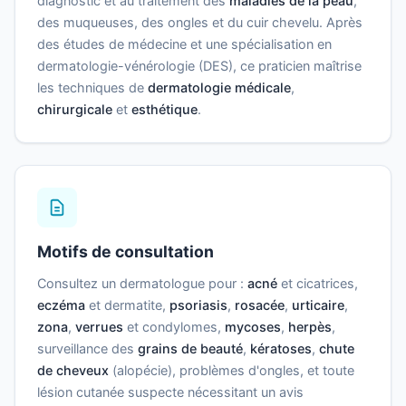
diagnostic et au traitement des
maladies de la peau
,
des muqueuses, des ongles et du cuir chevelu. Après
des études de médecine et une spécialisation en
dermatologie-vénérologie (DES), ce praticien maîtrise
les techniques de
dermatologie médicale
,
chirurgicale
et
esthétique
.
Motifs de consultation
Consultez un dermatologue pour :
acné
et cicatrices,
eczéma
et dermatite,
psoriasis
,
rosacée
,
urticaire
,
zona
,
verrues
et condylomes,
mycoses
,
herpès
,
surveillance des
grains de beauté
,
kératoses
,
chute
de cheveux
(alopécie), problèmes d'ongles, et toute
lésion cutanée suspecte nécessitant un avis