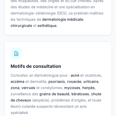
des muqueuses, des ongles et du cuir chevelu. Après
des études de médecine et une spécialisation en
dermatologie-vénérologie (DES), ce praticien maîtrise
les techniques de
dermatologie médicale
,
chirurgicale
et
esthétique
.
Motifs de consultation
Consultez un dermatologue pour :
acné
et cicatrices,
eczéma
et dermatite,
psoriasis
,
rosacée
,
urticaire
,
zona
,
verrues
et condylomes,
mycoses
,
herpès
,
surveillance des
grains de beauté
,
kératoses
,
chute
de cheveux
(alopécie), problèmes d'ongles, et toute
lésion cutanée suspecte nécessitant un avis
spécialisé.