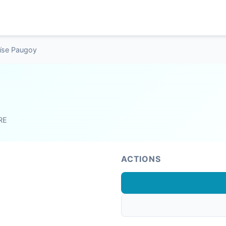
oïse Paugoy
RE
ACTIONS