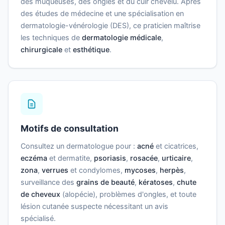
des muqueuses, des ongles et du cuir chevelu. Après
des études de médecine et une spécialisation en
dermatologie-vénérologie (DES), ce praticien maîtrise
les techniques de
dermatologie médicale
,
chirurgicale
et
esthétique
.
Motifs de consultation
Consultez un dermatologue pour :
acné
et cicatrices,
eczéma
et dermatite,
psoriasis
,
rosacée
,
urticaire
,
zona
,
verrues
et condylomes,
mycoses
,
herpès
,
surveillance des
grains de beauté
,
kératoses
,
chute
de cheveux
(alopécie), problèmes d'ongles, et toute
lésion cutanée suspecte nécessitant un avis
spécialisé.