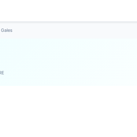
 Gales
RE