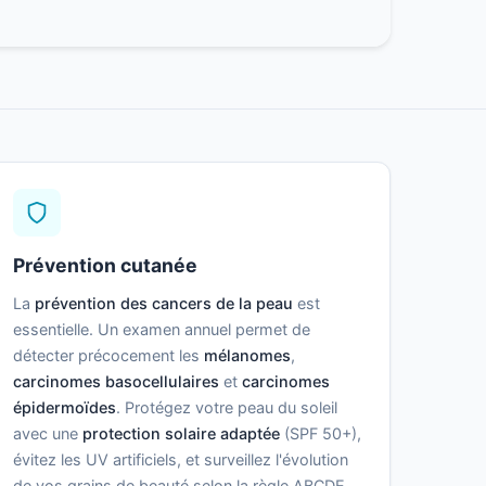
Prévention cutanée
La
prévention des cancers de la peau
est
essentielle. Un examen annuel permet de
détecter précocement les
mélanomes
,
carcinomes basocellulaires
et
carcinomes
épidermoïdes
. Protégez votre peau du soleil
avec une
protection solaire adaptée
(SPF 50+),
évitez les UV artificiels, et surveillez l'évolution
de vos grains de beauté selon la règle ABCDE