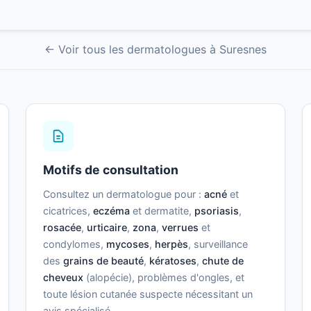
← Voir tous les dermatologues à Suresnes
Motifs de consultation
Consultez un dermatologue pour :
acné
et
cicatrices,
eczéma
et dermatite,
psoriasis
,
rosacée
,
urticaire
,
zona
,
verrues
et
condylomes,
mycoses
,
herpès
, surveillance
des
grains de beauté
,
kératoses
,
chute de
cheveux
(alopécie), problèmes d'ongles, et
toute lésion cutanée suspecte nécessitant un
avis spécialisé.