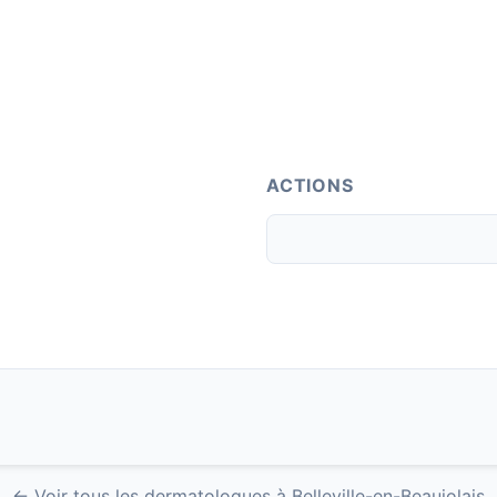
ACTIONS
← Voir tous les dermatologues à Belleville-en-Beaujolais