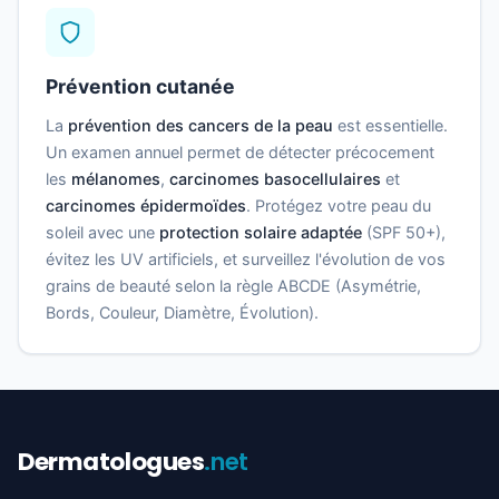
Prévention cutanée
La
prévention des cancers de la peau
est essentielle.
Un examen annuel permet de détecter précocement
les
mélanomes
,
carcinomes basocellulaires
et
carcinomes épidermoïdes
. Protégez votre peau du
soleil avec une
protection solaire adaptée
(SPF 50+),
évitez les UV artificiels, et surveillez l'évolution de vos
grains de beauté selon la règle ABCDE (Asymétrie,
Bords, Couleur, Diamètre, Évolution).
Dermatologues
.net