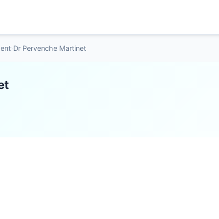
ment
›
Dr Pervenche Martinet
et