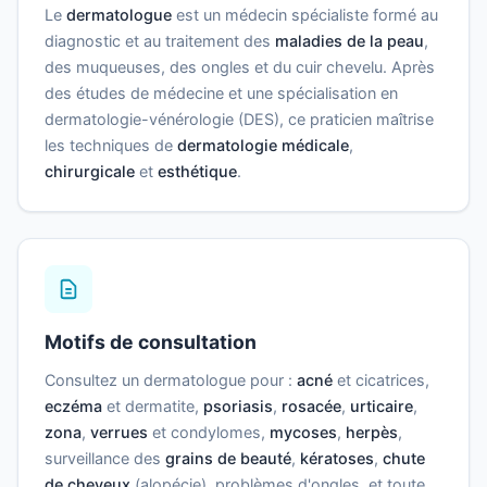
Le
dermatologue
est un médecin spécialiste formé au
diagnostic et au traitement des
maladies de la peau
,
des muqueuses, des ongles et du cuir chevelu. Après
des études de médecine et une spécialisation en
dermatologie-vénérologie (DES), ce praticien maîtrise
les techniques de
dermatologie médicale
,
chirurgicale
et
esthétique
.
Motifs de consultation
Consultez un dermatologue pour :
acné
et cicatrices,
eczéma
et dermatite,
psoriasis
,
rosacée
,
urticaire
,
zona
,
verrues
et condylomes,
mycoses
,
herpès
,
surveillance des
grains de beauté
,
kératoses
,
chute
de cheveux
(alopécie), problèmes d'ongles, et toute