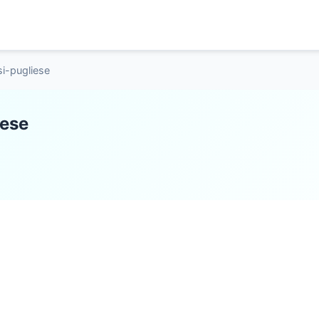
isi-pugliese
iese