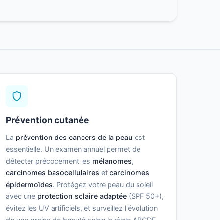
Prévention cutanée
La
prévention des cancers de la peau
est
essentielle. Un examen annuel permet de
détecter précocement les
mélanomes
,
carcinomes basocellulaires
et
carcinomes
épidermoïdes
. Protégez votre peau du soleil
avec une
protection solaire adaptée
(SPF 50+),
évitez les UV artificiels, et surveillez l'évolution
de vos grains de beauté selon la règle ABCDE