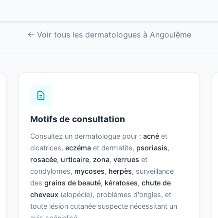
← Voir tous les dermatologues à Angoulême
Motifs de consultation
Consultez un dermatologue pour :
acné
et
cicatrices,
eczéma
et dermatite,
psoriasis
,
rosacée
,
urticaire
,
zona
,
verrues
et
condylomes,
mycoses
,
herpès
, surveillance
des
grains de beauté
,
kératoses
,
chute de
cheveux
(alopécie), problèmes d'ongles, et
toute lésion cutanée suspecte nécessitant un
avis spécialisé.