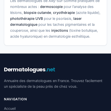
Les dermatologues de Ailly-sur-Somme pratiquent de
nombreux actes :
dermoscopie
pour l'analyse des
lésions,
biopsie cutanée
,
cryothérapie
(azote liquide),
photothérapie UVB
pour le psoriasis,
laser
dermatologique
pour les taches pigmentaires et la
couperose, ainsi que les
injections
(toxine botulique,
acide hyaluronique) en dermatologie esthétique.
Dermatologues
.net
Annuaire des dermatologues en France. Trouvez facilement
un spécialiste de la peau près de chez vous.
NAVIGATION
Accueil