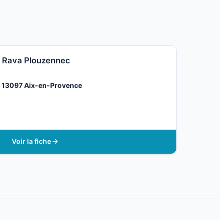
e Rava Plouzennec
,
13097 Aix-en-Provence
Voir la fiche