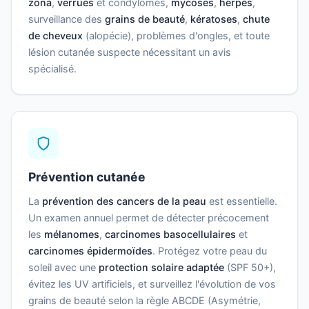
zona
,
verrues
et condylomes,
mycoses
,
herpès
,
surveillance des
grains de beauté
,
kératoses
,
chute
de cheveux
(alopécie), problèmes d'ongles, et toute
lésion cutanée suspecte nécessitant un avis
spécialisé.
Prévention cutanée
La
prévention des cancers de la peau
est essentielle.
Un examen annuel permet de détecter précocement
les
mélanomes
,
carcinomes basocellulaires
et
carcinomes épidermoïdes
. Protégez votre peau du
soleil avec une
protection solaire adaptée
(SPF 50+),
évitez les UV artificiels, et surveillez l'évolution de vos
grains de beauté selon la règle ABCDE (Asymétrie,