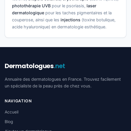
photothérapie UVB
pour le psoriasis,
laser
dermatologique
pour les taches pigmentaires et la
couperose, ainsi que les
injections
(toxine botulique,
acide hyaluronique) en dermatologie esthétique.
Dermatologues
.net
Annuaire des dermatologues en France. Trouvez facilement
un spécialiste de la peau près de chez vous.
NAVIGATION
Accueil
Blog