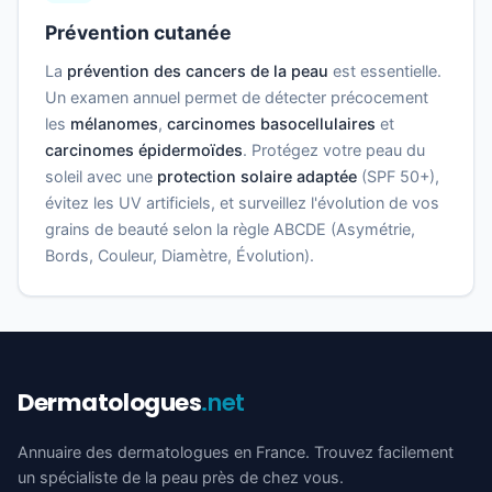
Prévention cutanée
La
prévention des cancers de la peau
est essentielle.
Un examen annuel permet de détecter précocement
les
mélanomes
,
carcinomes basocellulaires
et
carcinomes épidermoïdes
. Protégez votre peau du
soleil avec une
protection solaire adaptée
(SPF 50+),
évitez les UV artificiels, et surveillez l'évolution de vos
grains de beauté selon la règle ABCDE (Asymétrie,
Bords, Couleur, Diamètre, Évolution).
Dermatologues
.net
Annuaire des dermatologues en France. Trouvez facilement
un spécialiste de la peau près de chez vous.