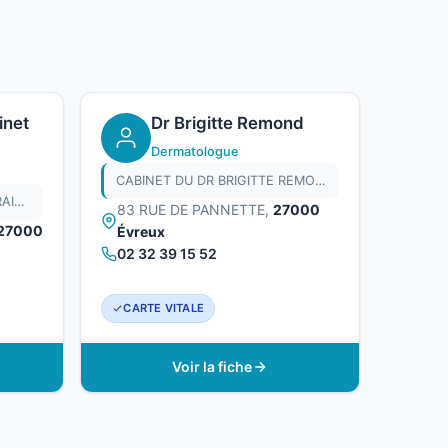
inet
Dr Brigitte Remond
Dermatologue
CABINET DU DR BRIGITTE REMOND
CABINET DU DR BEATRICE FRAISSINET-GERNOT
83 RUE DE PANNETTE,
27000
27000
Évreux
02 32 39 15 52
CARTE VITALE
Voir la fiche