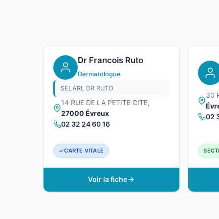
Dr Francois Ruto
Dermatologue
SELARL DR RUTO
30 
14 RUE DE LA PETITE CITE,
Évr
27000 Évreux
02 
02 32 24 60 16
CARTE VITALE
SECT
Voir la fiche