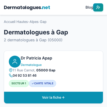
Dermatologues
.net
Blog
Accueil
›
Hautes-Alpes
›
Gap
Dermatologues à Gap
2 dermatologues à Gap (05000)
Dr Patricia Apap
Dermatologue
11 Rue Carnot,
05000 Gap
04 92 53 81 46
SECTEUR 1
CARTE VITALE
Voir la fiche