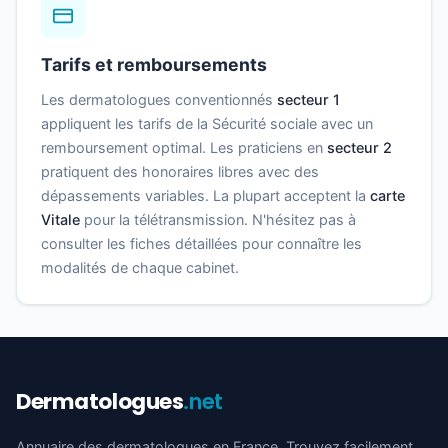
Tarifs et remboursements
Les dermatologues conventionnés
secteur 1
appliquent les tarifs de la Sécurité sociale avec un
remboursement optimal. Les praticiens en
secteur 2
pratiquent des honoraires libres avec des
dépassements variables. La plupart acceptent la
carte
Vitale
pour la télétransmission. N'hésitez pas à
consulter les fiches détaillées pour connaître les
modalités de chaque cabinet.
Dermatologues
.net
Annuaire des dermatologues en France. Trouvez facilement