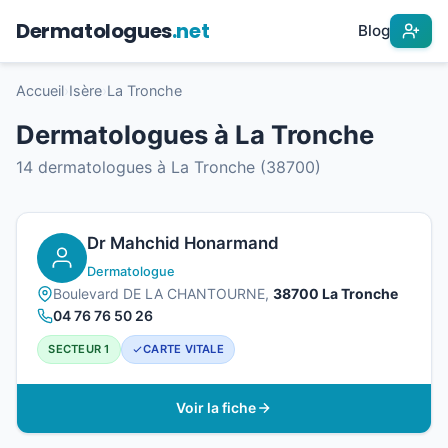
Dermatologues
.net
Blog
Accueil
›
Isère
›
La Tronche
Dermatologues à La Tronche
14 dermatologues à La Tronche (38700)
Dr Mahchid Honarmand
Dermatologue
Boulevard DE LA CHANTOURNE,
38700 La Tronche
04 76 76 50 26
SECTEUR 1
CARTE VITALE
Voir la fiche