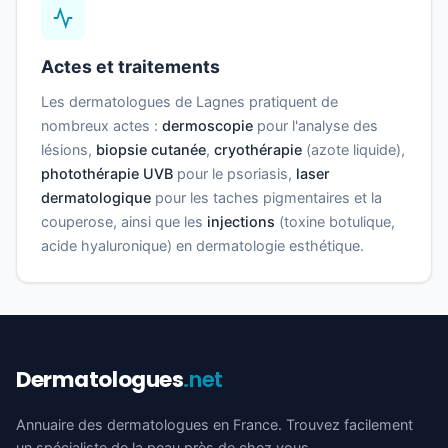
Actes et traitements
Les dermatologues de Lagnes pratiquent de
nombreux actes :
dermoscopie
pour l'analyse des
lésions,
biopsie cutanée
,
cryothérapie
(azote liquide),
photothérapie UVB
pour le psoriasis,
laser
dermatologique
pour les taches pigmentaires et la
couperose, ainsi que les
injections
(toxine botulique,
acide hyaluronique) en dermatologie esthétique.
Dermatologues
.net
Annuaire des dermatologues en France. Trouvez facilement
un spécialiste de la peau près de chez vous.