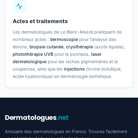
Actes et traitements
Les dermatologues de Le Blanc-Mesnil pratiquent de
nombreux actes :
dermoscopie
pour l'analyse des
lésions,
biopsie cutanée
,
cryothérapie
(azote liquide),
photothérapie UVB
pour le psoriasis,
laser
dermatologique
pour les taches pigmentaires et la
couperose, ainsi que les
injections
(toxine botulique,
acide hyaluronique) en dermatologie esthétique.
Dermatologues
.net
Annuaire des dermatologues en France. Trouvez facilement