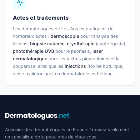
Actes et traitements
Les dermatologues de Les Angles pratiquent de
nombreux actes :
dermoscopie
pour l'analyse des
lésions,
biopsie cutanée
,
cryothérapie
(azote liquide),
photothérapie UVB
pour le psoriasis,
laser
dermatologique
pour les taches pigmentaires et la
couperose, ainsi que les
injections
(toxine botulique,
acide hyaluronique) en dermatologie esthétique.
Dermatologues
.net
Annuaire des dermatologues en France. Trouvez facilement
un spécialiste de la peau près de chez vous.